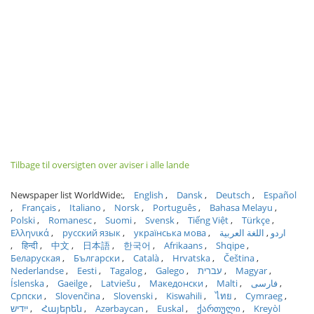
Tilbage til oversigten over aviser i alle lande
Newspaper list WorldWide:
English
Dansk
Deutsch
Español
Français
Italiano
Norsk
Português
Bahasa Melayu
Polski
Romanesc
Suomi
Svensk
Tiếng Việt
Türkçe
Ελληνικά
русский язык
українська мова
اللغة العربية
اردو
हिन्दी
中文
日本語
한국어
Afrikaans
Shqipe
Беларуская
Български
Català
Hrvatska
Čeština
Nederlandse
Eesti
Tagalog
Galego
עברית
Magyar
Íslenska
Gaeilge
Latviešu
Македонски
Malti
فارسی
Српски
Slovenčina
Slovenski
Kiswahili
ไทย
Cymraeg
ייִדיש
Հայերեն
Azərbaycan
Euskal
ქართული
Kreyòl