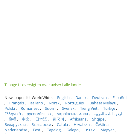
Tilbage til oversigten over aviser i alle lande
Newspaper list WorldWide:
English
Dansk
Deutsch
Español
Français
Italiano
Norsk
Português
Bahasa Melayu
Polski
Romanesc
Suomi
Svensk
Tiếng Việt
Türkçe
Ελληνικά
русский язык
українська мова
اللغة العربية
اردو
हिन्दी
中文
日本語
한국어
Afrikaans
Shqipe
Беларуская
Български
Català
Hrvatska
Čeština
Nederlandse
Eesti
Tagalog
Galego
עברית
Magyar