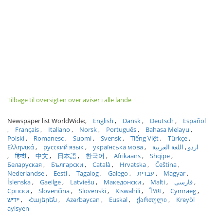
Tilbage til oversigten over aviser i alle lande
Newspaper list WorldWide:
English
Dansk
Deutsch
Español
Français
Italiano
Norsk
Português
Bahasa Melayu
Polski
Romanesc
Suomi
Svensk
Tiếng Việt
Türkçe
Ελληνικά
русский язык
українська мова
اللغة العربية
اردو
हिन्दी
中文
日本語
한국어
Afrikaans
Shqipe
Беларуская
Български
Català
Hrvatska
Čeština
Nederlandse
Eesti
Tagalog
Galego
עברית
Magyar
Íslenska
Gaeilge
Latviešu
Македонски
Malti
فارسی
Српски
Slovenčina
Slovenski
Kiswahili
ไทย
Cymraeg
ייִדיש
Հայերեն
Azərbaycan
Euskal
ქართული
Kreyòl
ayisyen