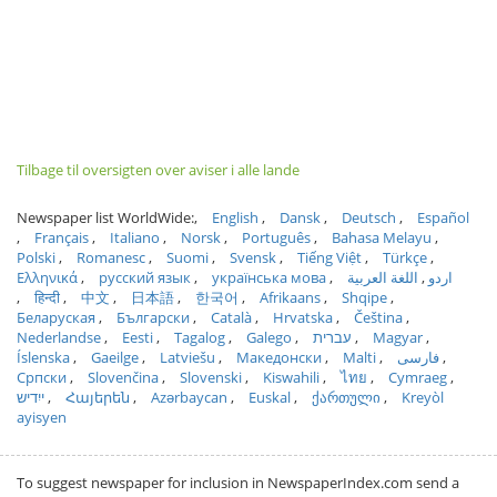
Tilbage til oversigten over aviser i alle lande
Newspaper list WorldWide:
English
Dansk
Deutsch
Español
Français
Italiano
Norsk
Português
Bahasa Melayu
Polski
Romanesc
Suomi
Svensk
Tiếng Việt
Türkçe
Ελληνικά
русский язык
українська мова
اللغة العربية
اردو
हिन्दी
中文
日本語
한국어
Afrikaans
Shqipe
Беларуская
Български
Català
Hrvatska
Čeština
Nederlandse
Eesti
Tagalog
Galego
עברית
Magyar
Íslenska
Gaeilge
Latviešu
Македонски
Malti
فارسی
Српски
Slovenčina
Slovenski
Kiswahili
ไทย
Cymraeg
ייִדיש
Հայերեն
Azərbaycan
Euskal
ქართული
Kreyòl
ayisyen
To suggest newspaper for inclusion in NewspaperIndex.com send a