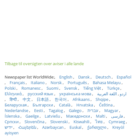
Tilbage til oversigten over aviser i alle lande
Newspaper list WorldWide:
English
Dansk
Deutsch
Español
Français
Italiano
Norsk
Português
Bahasa Melayu
Polski
Romanesc
Suomi
Svensk
Tiếng Việt
Türkçe
Ελληνικά
русский язык
українська мова
اللغة العربية
اردو
हिन्दी
中文
日本語
한국어
Afrikaans
Shqipe
Беларуская
Български
Català
Hrvatska
Čeština
Nederlandse
Eesti
Tagalog
Galego
עברית
Magyar
Íslenska
Gaeilge
Latviešu
Македонски
Malti
فارسی
Српски
Slovenčina
Slovenski
Kiswahili
ไทย
Cymraeg
ייִדיש
Հայերեն
Azərbaycan
Euskal
ქართული
Kreyòl
ayisyen