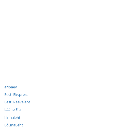
aripaev
Eesti Ekspress
Eesti Päevaleht
Lääne Elu
Linnaleht
LõunaLeht