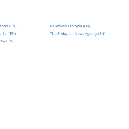
erver (EN)
ReliefWeb Ethiopia (EN)
rter (EN)
The Ethiopian News Agency (EN)
iew (EN)