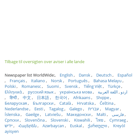
Tilbage til oversigten over aviser i alle lande
Newspaper list WorldWide:
English
Dansk
Deutsch
Español
Français
Italiano
Norsk
Português
Bahasa Melayu
Polski
Romanesc
Suomi
Svensk
Tiếng Việt
Türkçe
Ελληνικά
русский язык
українська мова
اللغة العربية
اردو
हिन्दी
中文
日本語
한국어
Afrikaans
Shqipe
Беларуская
Български
Català
Hrvatska
Čeština
Nederlandse
Eesti
Tagalog
Galego
עברית
Magyar
Íslenska
Gaeilge
Latviešu
Македонски
Malti
فارسی
Српски
Slovenčina
Slovenski
Kiswahili
ไทย
Cymraeg
ייִדיש
Հայերեն
Azərbaycan
Euskal
ქართული
Kreyòl
ayisyen