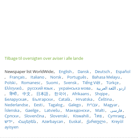
Tilbage til oversigten over aviser i alle lande
Newspaper list WorldWide:
English
Dansk
Deutsch
Español
Français
Italiano
Norsk
Português
Bahasa Melayu
Polski
Romanesc
Suomi
Svensk
Tiếng Việt
Türkçe
Ελληνικά
русский язык
українська мова
اللغة العربية
اردو
हिन्दी
中文
日本語
한국어
Afrikaans
Shqipe
Беларуская
Български
Català
Hrvatska
Čeština
Nederlandse
Eesti
Tagalog
Galego
עברית
Magyar
Íslenska
Gaeilge
Latviešu
Македонски
Malti
فارسی
Српски
Slovenčina
Slovenski
Kiswahili
ไทย
Cymraeg
ייִדיש
Հայերեն
Azərbaycan
Euskal
ქართული
Kreyòl
ayisyen