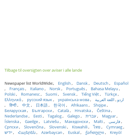
Tilbage til oversigten over aviser i alle lande
Newspaper list WorldWide:
English
Dansk
Deutsch
Español
Français
Italiano
Norsk
Português
Bahasa Melayu
Polski
Romanesc
Suomi
Svensk
Tiếng Việt
Türkçe
Ελληνικά
русский язык
українська мова
اللغة العربية
اردو
हिन्दी
中文
日本語
한국어
Afrikaans
Shqipe
Беларуская
Български
Català
Hrvatska
Čeština
Nederlandse
Eesti
Tagalog
Galego
עברית
Magyar
Íslenska
Gaeilge
Latviešu
Македонски
Malti
فارسی
Српски
Slovenčina
Slovenski
Kiswahili
ไทย
Cymraeg
ייִדיש
Հայերեն
Azərbaycan
Euskal
ქართული
Kreyòl