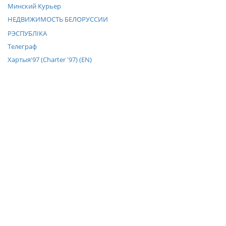
Минский Курьер
НЕДВИЖИМОСТЬ БЕЛОРУССИИ
РЭСПУБЛIКА
Телеграф
Хартыя'97 (Charter '97) (EN)