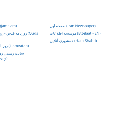
صفحه اول (Iran Newspaper)
روزنامه جام ج (Jamejam)
موسسه اطلاعات (Ettelaat) (EN)
روزنامه قدس -  (Quds
همشهری آنلاین (Ham-Shahri)
روزنامهء هموطن سلا (Hamvatan)
سايت رسمي روز
aily)