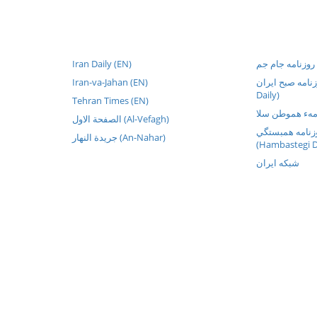
Iran Daily (EN)
م
Iran-va-Jahan (EN)
روزنامه صبح ایران
Daily)
Tehran Times (EN)
الصفحة الاول (Al-Vefagh)
نامه همبستگي
جريدة النهار (An-Nahar)
(Hambastegi D
شبکه ايران