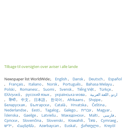
Tilbage til oversigten over aviser i alle lande
Newspaper list WorldWide:
English
Dansk
Deutsch
Español
Français
Italiano
Norsk
Português
Bahasa Melayu
Polski
Romanesc
Suomi
Svensk
Tiếng Việt
Türkçe
Ελληνικά
русский язык
українська мова
اللغة العربية
اردو
हिन्दी
中文
日本語
한국어
Afrikaans
Shqipe
Беларуская
Български
Català
Hrvatska
Čeština
Nederlandse
Eesti
Tagalog
Galego
עברית
Magyar
Íslenska
Gaeilge
Latviešu
Македонски
Malti
فارسی
Српски
Slovenčina
Slovenski
Kiswahili
ไทย
Cymraeg
ייִדיש
Հայերեն
Azərbaycan
Euskal
ქართული
Kreyòl