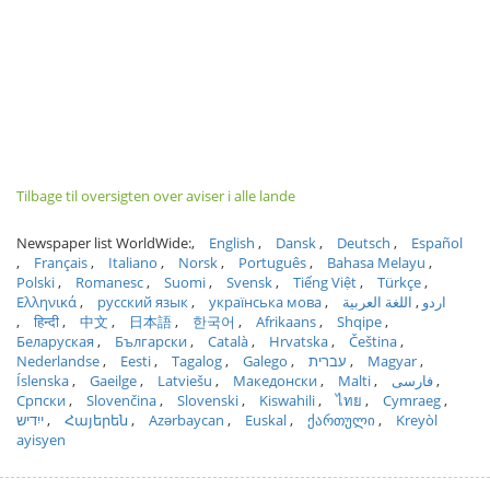
Tilbage til oversigten over aviser i alle lande
Newspaper list WorldWide:
English
Dansk
Deutsch
Español
Français
Italiano
Norsk
Português
Bahasa Melayu
Polski
Romanesc
Suomi
Svensk
Tiếng Việt
Türkçe
Ελληνικά
русский язык
українська мова
اللغة العربية
اردو
हिन्दी
中文
日本語
한국어
Afrikaans
Shqipe
Беларуская
Български
Català
Hrvatska
Čeština
Nederlandse
Eesti
Tagalog
Galego
עברית
Magyar
Íslenska
Gaeilge
Latviešu
Македонски
Malti
فارسی
Српски
Slovenčina
Slovenski
Kiswahili
ไทย
Cymraeg
ייִדיש
Հայերեն
Azərbaycan
Euskal
ქართული
Kreyòl
ayisyen