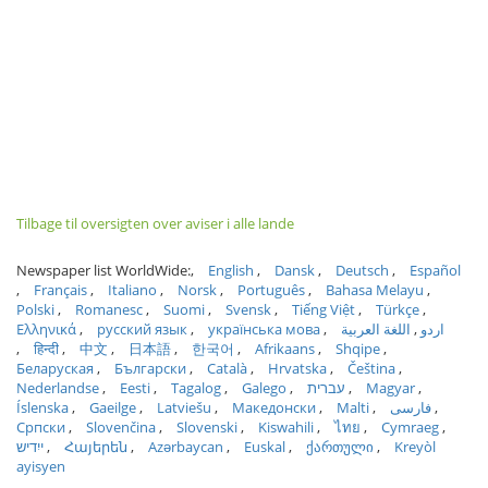
Tilbage til oversigten over aviser i alle lande
Newspaper list WorldWide:
English
Dansk
Deutsch
Español
Français
Italiano
Norsk
Português
Bahasa Melayu
Polski
Romanesc
Suomi
Svensk
Tiếng Việt
Türkçe
Ελληνικά
русский язык
українська мова
اللغة العربية
اردو
हिन्दी
中文
日本語
한국어
Afrikaans
Shqipe
Беларуская
Български
Català
Hrvatska
Čeština
Nederlandse
Eesti
Tagalog
Galego
עברית
Magyar
Íslenska
Gaeilge
Latviešu
Македонски
Malti
فارسی
Српски
Slovenčina
Slovenski
Kiswahili
ไทย
Cymraeg
ייִדיש
Հայերեն
Azərbaycan
Euskal
ქართული
Kreyòl
ayisyen