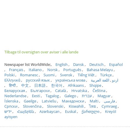
Tilbage til oversigten over aviser i alle lande
Newspaper list WorldWide:
English
Dansk
Deutsch
Español
Français
Italiano
Norsk
Português
Bahasa Melayu
Polski
Romanesc
Suomi
Svensk
Tiếng Việt
Türkçe
Ελληνικά
русский язык
українська мова
اللغة العربية
اردو
हिन्दी
中文
日本語
한국어
Afrikaans
Shqipe
Беларуская
Български
Català
Hrvatska
Čeština
Nederlandse
Eesti
Tagalog
Galego
עברית
Magyar
Íslenska
Gaeilge
Latviešu
Македонски
Malti
فارسی
Српски
Slovenčina
Slovenski
Kiswahili
ไทย
Cymraeg
ייִדיש
Հայերեն
Azərbaycan
Euskal
ქართული
Kreyòl
ayisyen