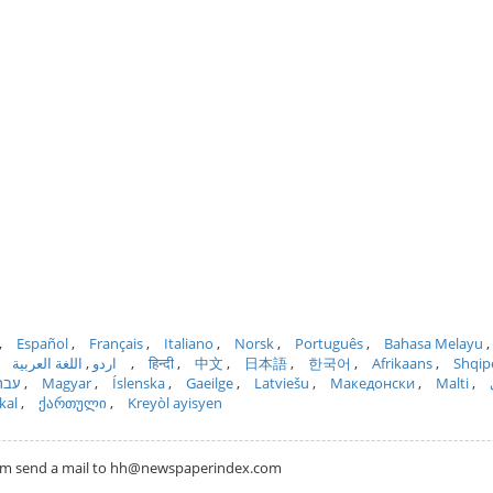
Español
Français
Italiano
Norsk
Português
Bahasa Melayu
اللغة العربية
اردو
हिन्दी
中文
日本語
한국어
Afrikaans
Shqip
עבר
Magyar
Íslenska
Gaeilge
Latviešu
Македонски
Malti
kal
ქართული
Kreyòl ayisyen
com send a mail to hh@newspaperindex.com