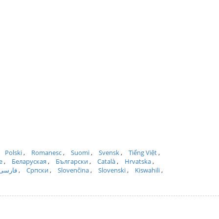
Polski
Romanesc
Suomi
Svensk
Tiếng Việt
e
Беларуская
Български
Català
Hrvatska
فارسی
Српски
Slovenčina
Slovenski
Kiswahili