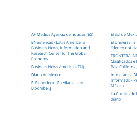
AF Medios Agencia de noticias (ES)
El Sol de Mexi
BNamericas - Latin America´s
El Universal, 
Business News, Information and
líder en notici
Research Center for the Global
FRONTERA.INFO
Economy
Clasificados e
Business News Americas (EN)
Baja Californi
Diario de Mexico
Intolerancia Dia
Informado - P
El Financiero - En Alianza con
México
Bloomberg
La Crónica de 
diario