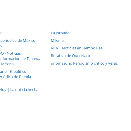
co
La Jornada
el periódico de México
Milenio
as
NTR | Noticias en Tiempo Real
 - Noticias,
Rotativo de Querétaro
 Información de Tijuana,
unomásuno Periodismo crítico y veraz
a, México
rio - El político
eriódico de Puebla
Hoy | La noticia hecha