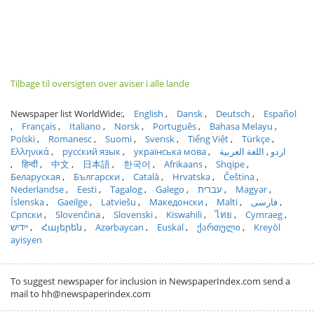
Tilbage til oversigten over aviser i alle lande
Newspaper list WorldWide:
English
Dansk
Deutsch
Español
Français
Italiano
Norsk
Português
Bahasa Melayu
Polski
Romanesc
Suomi
Svensk
Tiếng Việt
Türkçe
Ελληνικά
русский язык
українська мова
اللغة العربية
اردو
हिन्दी
中文
日本語
한국어
Afrikaans
Shqipe
Беларуская
Български
Català
Hrvatska
Čeština
Nederlandse
Eesti
Tagalog
Galego
עברית
Magyar
Íslenska
Gaeilge
Latviešu
Македонски
Malti
فارسی
Српски
Slovenčina
Slovenski
Kiswahili
ไทย
Cymraeg
ייִדיש
Հայերեն
Azərbaycan
Euskal
ქართული
Kreyòl
ayisyen
To suggest newspaper for inclusion in NewspaperIndex.com send a
mail to hh@newspaperindex.com