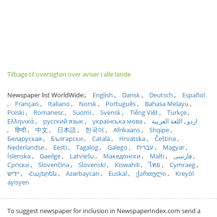
Tilbage til oversigten over aviser i alle lande
Newspaper list WorldWide:
English
Dansk
Deutsch
Español
Français
Italiano
Norsk
Português
Bahasa Melayu
Polski
Romanesc
Suomi
Svensk
Tiếng Việt
Türkçe
Ελληνικά
русский язык
українська мова
اللغة العربية
اردو
हिन्दी
中文
日本語
한국어
Afrikaans
Shqipe
Беларуская
Български
Català
Hrvatska
Čeština
Nederlandse
Eesti
Tagalog
Galego
עברית
Magyar
Íslenska
Gaeilge
Latviešu
Македонски
Malti
فارسی
Српски
Slovenčina
Slovenski
Kiswahili
ไทย
Cymraeg
ייִדיש
Հայերեն
Azərbaycan
Euskal
ქართული
Kreyòl
ayisyen
To suggest newspaper for inclusion in NewspaperIndex.com send a