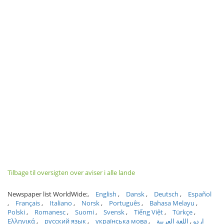
Tilbage til oversigten over aviser i alle lande
Newspaper list WorldWide:
English
Dansk
Deutsch
Español
Français
Italiano
Norsk
Português
Bahasa Melayu
Polski
Romanesc
Suomi
Svensk
Tiếng Việt
Türkçe
Ελληνικά
русский язык
українська мова
اللغة العربية
اردو