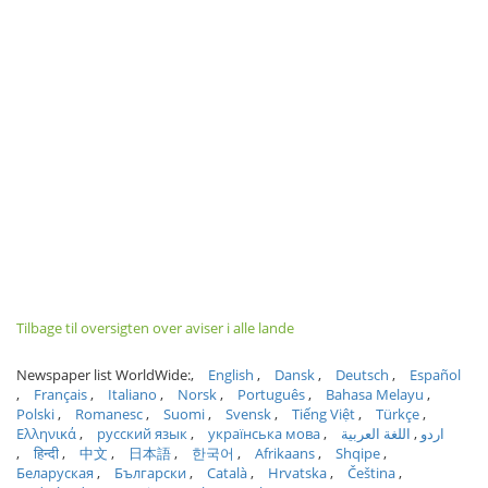
Tilbage til oversigten over aviser i alle lande
Newspaper list WorldWide:
English
Dansk
Deutsch
Español
Français
Italiano
Norsk
Português
Bahasa Melayu
Polski
Romanesc
Suomi
Svensk
Tiếng Việt
Türkçe
Ελληνικά
русский язык
українська мова
اللغة العربية
اردو
हिन्दी
中文
日本語
한국어
Afrikaans
Shqipe
Беларуская
Български
Català
Hrvatska
Čeština