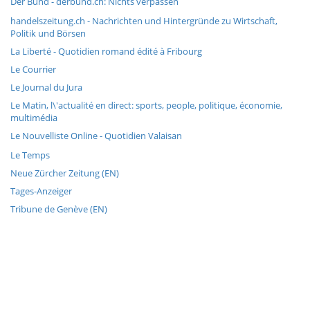
Der Bund - derbund.ch: Nichts verpassen
handelszeitung.ch - Nachrichten und Hintergründe zu Wirtschaft,
Politik und Börsen
La Liberté - Quotidien romand édité à Fribourg
Le Courrier
Le Journal du Jura
Le Matin, l\'actualité en direct: sports, people, politique, économie,
multimédia
Le Nouvelliste Online - Quotidien Valaisan
Le Temps
Neue Zürcher Zeitung (EN)
Tages-Anzeiger
Tribune de Genève (EN)