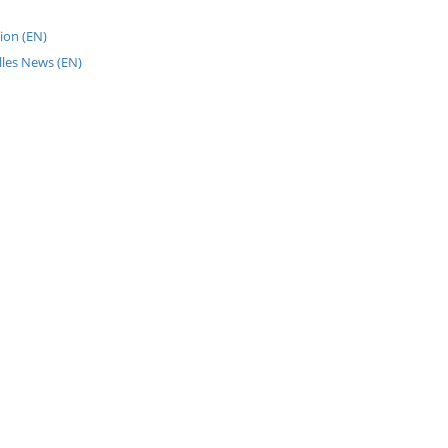
ion (EN)
lles News (EN)