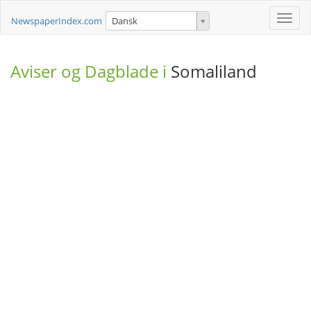
Toggle
NewspaperIndex.com
Dansk
naviga
Aviser og Dagblade i
Somaliland