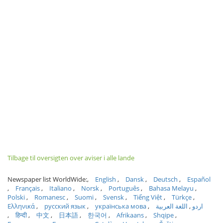
Tilbage til oversigten over aviser i alle lande
Newspaper list WorldWide:
English
Dansk
Deutsch
Español
Français
Italiano
Norsk
Português
Bahasa Melayu
Polski
Romanesc
Suomi
Svensk
Tiếng Việt
Türkçe
Ελληνικά
русский язык
українська мова
اللغة العربية
اردو
हिन्दी
中文
日本語
한국어
Afrikaans
Shqipe