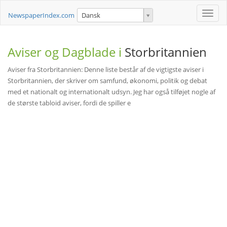
Toggle
NewspaperIndex.com
Dansk
naviga
Aviser og Dagblade i
Storbritannien
Aviser fra Storbritannien: Denne liste består af de vigtigste aviser i
Storbritannien, der skriver om samfund, økonomi, politik og debat
med et nationalt og internationalt udsyn. Jeg har også tilføjet nogle af
de største tabloid aviser, fordi de spiller e