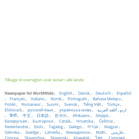
Tilbage til oversigten over aviser i alle lande
Newspaper list WorldWide:
English
Dansk
Deutsch
Español
Français
Italiano
Norsk
Português
Bahasa Melayu
Polski
Romanesc
Suomi
Svensk
Tiếng Việt
Türkçe
Ελληνικά
русский язык
українська мова
اللغة العربية
اردو
हिन्दी
中文
日本語
한국어
Afrikaans
Shqipe
Беларуская
Български
Català
Hrvatska
Čeština
Nederlandse
Eesti
Tagalog
Galego
עברית
Magyar
Íslenska
Gaeilge
Latviešu
Македонски
Malti
فارسی
Српски
Slovenčina
Slovenski
Kiswahili
ไทย
Cymraeg