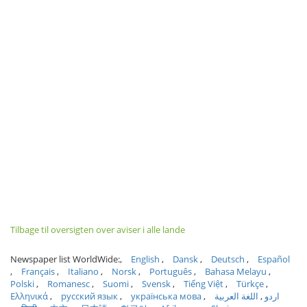
Tilbage til oversigten over aviser i alle lande
Newspaper list WorldWide:
English
Dansk
Deutsch
Español
Français
Italiano
Norsk
Português
Bahasa Melayu
Polski
Romanesc
Suomi
Svensk
Tiếng Việt
Türkçe
Ελληνικά
русский язык
українська мова
اللغة العربية
اردو