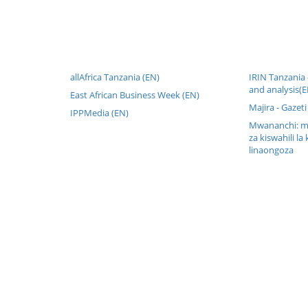
allAfrica Tanzania (EN)
IRIN Tanzania
and analysis(E
East African Business Week (EN)
Majira - Gazeti
IPPMedia (EN)
Mwananchi: mw
za kiswahili la 
linaongoza