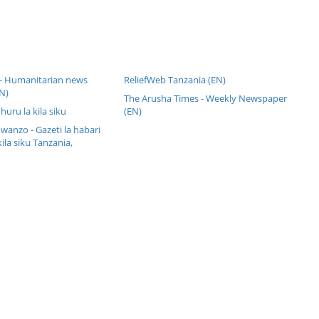
 - Humanitarian news
ReliefWeb Tanzania (EN)
N)
The Arusha Times - Weekly Newspaper
 huru la kila siku
(EN)
anzo - Gazeti la habari
kila siku Tanzania,