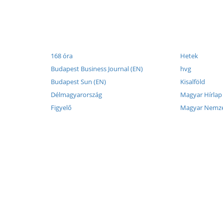
168 óra
Hetek
Budapest Business Journal (EN)
hvg
Budapest Sun (EN)
Kisalföld
Délmagyarország
Magyar Hírlap
Figyelő
Magyar Nemz