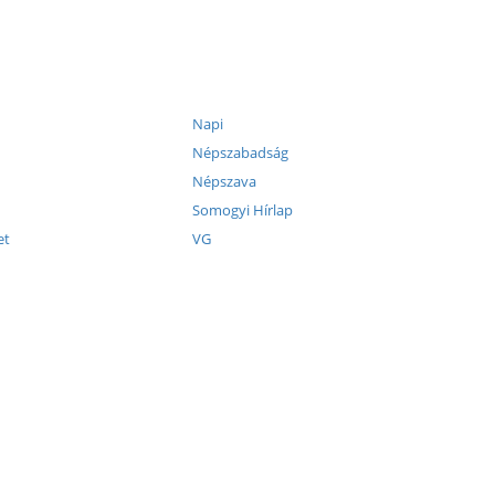
Napi
Népszabadság
Népszava
Somogyi Hírlap
et
VG