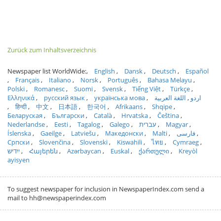
Zurück zum Inhaltsverzeichnis
Newspaper list WorldWide:
English
Dansk
Deutsch
Español
Français
Italiano
Norsk
Português
Bahasa Melayu
Polski
Romanesc
Suomi
Svensk
Tiếng Việt
Türkçe
Ελληνικά
русский язык
українська мова
اللغة العربية
اردو
हिन्दी
中文
日本語
한국어
Afrikaans
Shqipe
Беларуская
Български
Català
Hrvatska
Čeština
Nederlandse
Eesti
Tagalog
Galego
עברית
Magyar
Íslenska
Gaeilge
Latviešu
Македонски
Malti
فارسی
Српски
Slovenčina
Slovenski
Kiswahili
ไทย
Cymraeg
ייִדיש
Հայերեն
Azərbaycan
Euskal
ქართული
Kreyòl
ayisyen
To suggest newspaper for inclusion in NewspaperIndex.com send a
mail to hh@newspaperindex.com