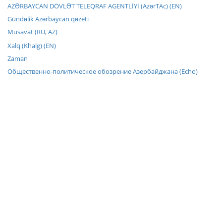
AZƏRBAYCAN DÖVLƏT TELEQRAF AGENTLİYİ (AzərTAc) (EN)
Gündəlik Azərbaycan qəzeti
Musavat (RU, AZ)
Xalq (Khalg) (EN)
Zaman
Общественно-политическое обозрение Азербайджана (Echo)