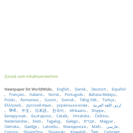
Zurück zum Inhaltsverzeichnis
Newspaper list WorldWide:
English
Dansk
Deutsch
Español
Français
Italiano
Norsk
Português
Bahasa Melayu
Polski
Romanesc
Suomi
Svensk
Tiếng Việt
Türkçe
Ελληνικά
русский язык
українська мова
اللغة العربية
اردو
हिन्दी
中文
日本語
한국어
Afrikaans
Shqipe
Беларуская
Български
Català
Hrvatska
Čeština
Nederlandse
Eesti
Tagalog
Galego
עברית
Magyar
Íslenska
Gaeilge
Latviešu
Македонски
Malti
فارسی
Српски
Slovenčina
Slovenski
Kiswahili
ไทย
Cymraeg