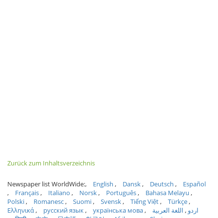
Zurück zum Inhaltsverzeichnis
Newspaper list WorldWide:
English
Dansk
Deutsch
Español
Français
Italiano
Norsk
Português
Bahasa Melayu
Polski
Romanesc
Suomi
Svensk
Tiếng Việt
Türkçe
Ελληνικά
русский язык
українська мова
اللغة العربية
اردو