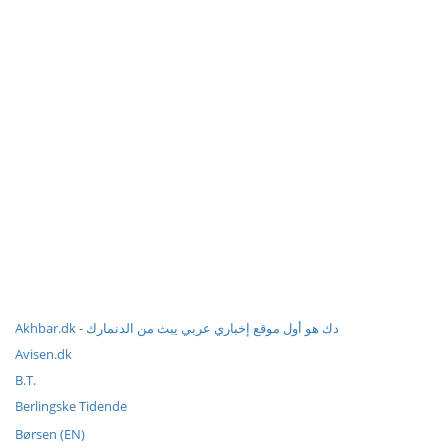
Akhbar.dk - دك هو أول موقع إخباري عربي يبث من الدنمارك
Avisen.dk
B.T.
Berlingske Tidende
Børsen (EN)