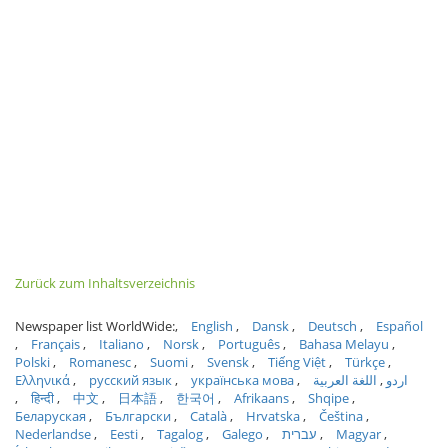
Zurück zum Inhaltsverzeichnis
Newspaper list WorldWide:
English
Dansk
Deutsch
Español
Français
Italiano
Norsk
Português
Bahasa Melayu
Polski
Romanesc
Suomi
Svensk
Tiếng Việt
Türkçe
Ελληνικά
русский язык
українська мова
اللغة العربية
اردو
हिन्दी
中文
日本語
한국어
Afrikaans
Shqipe
Беларуская
Български
Català
Hrvatska
Čeština
Nederlandse
Eesti
Tagalog
Galego
עברית
Magyar