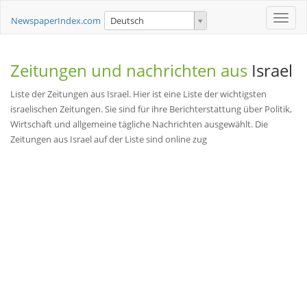
Toggle
NewspaperIndex.com
Deutsch
naviga
Zeitungen und nachrichten aus
Israel
Liste der Zeitungen aus Israel. Hier ist eine Liste der wichtigsten
israelischen Zeitungen. Sie sind für ihre Berichterstattung über Politik,
Wirtschaft und allgemeine tägliche Nachrichten ausgewählt. Die
Zeitungen aus Israel auf der Liste sind online zug