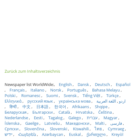
Zurück zum Inhaltsverzeichnis
Newspaper list WorldWide:
English
Dansk
Deutsch
Español
Français
Italiano
Norsk
Português
Bahasa Melayu
Polski
Romanesc
Suomi
Svensk
Tiếng Việt
Türkçe
Ελληνικά
русский язык
українська мова
اللغة العربية
اردو
हिन्दी
中文
日本語
한국어
Afrikaans
Shqipe
Беларуская
Български
Català
Hrvatska
Čeština
Nederlandse
Eesti
Tagalog
Galego
עברית
Magyar
Íslenska
Gaeilge
Latviešu
Македонски
Malti
فارسی
Српски
Slovenčina
Slovenski
Kiswahili
ไทย
Cymraeg
ייִדיש
Հայերեն
Azərbaycan
Euskal
ქართული
Kreyòl