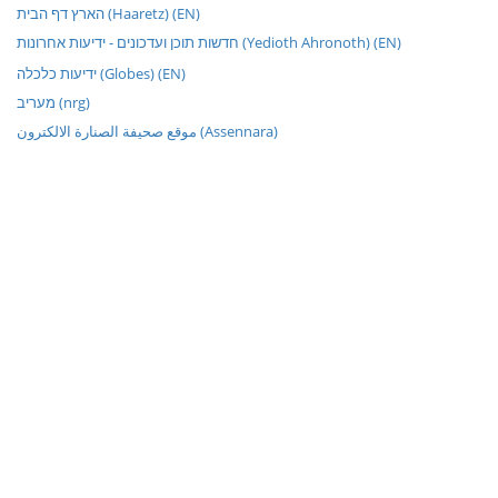
הארץ דף הבית (Haaretz) (EN)
חדשות תוכן ועדכונים - ידיעות אחרונות (Yedioth Ahronoth) (EN)
ידיעות כלכלה (Globes) (EN)
מעריב (nrg)
موقع صحيفة الصنارة الالكترون (Assennara)