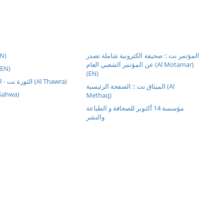
N)
المؤتمر نت :: صحيفة الكترونية شاملة تصدر
عن المؤتمر الشعبي العام (Al Motamar)
(EN)
(EN)
الثورة نت - الصفحة الرئيسية (Al Thawra)
الميثاق نت :: الصفحة الرئيسية (Al
ال (Al Sahwa)
Methaq)
مؤسسة 14 أكتوبر للصحافة و الطباعة
والنشر