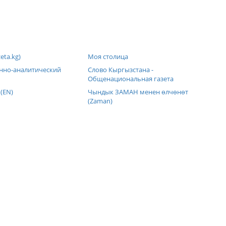
eta.kg)
Моя столица
но-аналитический
Слово Кыргызстана -
Общенациональная газета
 (EN)
Чындык ЗАМАН менен өлчөнөт
(Zaman)