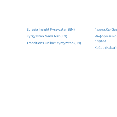
Eurasia Insight Kyrgyzstan (EN)
Газета.Kg (Gaz
Kyrgyzstan News.Net (EN)
Информацион
портал
Transitions Online: Kyrgyzstan (EN)
Кабар (Kabar)