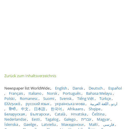
Zurück zum Inhaltsverzeichnis
Newspaper list WorldWide:
English
Dansk
Deutsch
Español
Français
Italiano
Norsk
Português
Bahasa Melayu
Polski
Romanesc
Suomi
Svensk
Tiếng Việt
Türkçe
Ελληνικά
русский язык
українська мова
اللغة العربية
اردو
हिन्दी
中文
日本語
한국어
Afrikaans
Shqipe
Беларуская
Български
Català
Hrvatska
Čeština
Nederlandse
Eesti
Tagalog
Galego
עברית
Magyar
Íslenska
Gaeilge
Latviešu
Македонски
Malti
فارسی