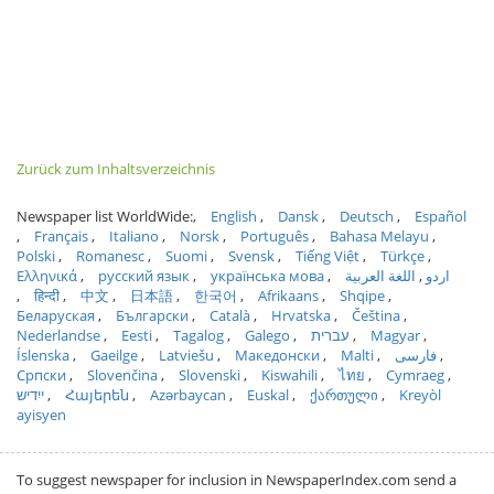
Zurück zum Inhaltsverzeichnis
Newspaper list WorldWide:
English
Dansk
Deutsch
Español
Français
Italiano
Norsk
Português
Bahasa Melayu
Polski
Romanesc
Suomi
Svensk
Tiếng Việt
Türkçe
Ελληνικά
русский язык
українська мова
اللغة العربية
اردو
हिन्दी
中文
日本語
한국어
Afrikaans
Shqipe
Беларуская
Български
Català
Hrvatska
Čeština
Nederlandse
Eesti
Tagalog
Galego
עברית
Magyar
Íslenska
Gaeilge
Latviešu
Македонски
Malti
فارسی
Српски
Slovenčina
Slovenski
Kiswahili
ไทย
Cymraeg
ייִדיש
Հայերեն
Azərbaycan
Euskal
ქართული
Kreyòl
ayisyen
To suggest newspaper for inclusion in NewspaperIndex.com send a