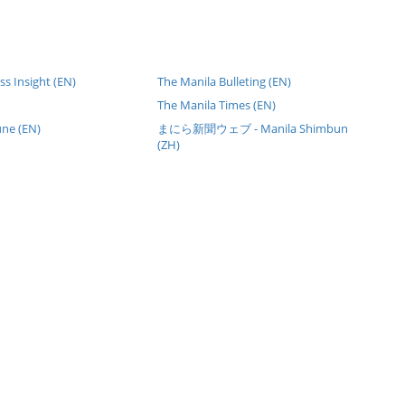
s Insight (EN)
The Manila Bulleting (EN)
The Manila Times (EN)
une (EN)
まにら新聞ウェブ - Manila Shimbun
(ZH)