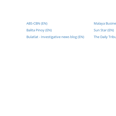
ABS-CBN (EN)
Malaya Busines
Balita Pinoy (EN)
Sun Star (EN)
Bulatlat - Investigative news blog (EN)
The Daily Trib