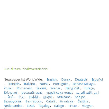
Zurück zum Inhaltsverzeichnis
Newspaper list WorldWide:
English
Dansk
Deutsch
Español
Français
Italiano
Norsk
Português
Bahasa Melayu
Polski
Romanesc
Suomi
Svensk
Tiếng Việt
Türkçe
Ελληνικά
русский язык
українська мова
اللغة العربية
اردو
हिन्दी
中文
日本語
한국어
Afrikaans
Shqipe
Беларуская
Български
Català
Hrvatska
Čeština
Nederlandse
Eesti
Tagalog
Galego
עברית
Magyar