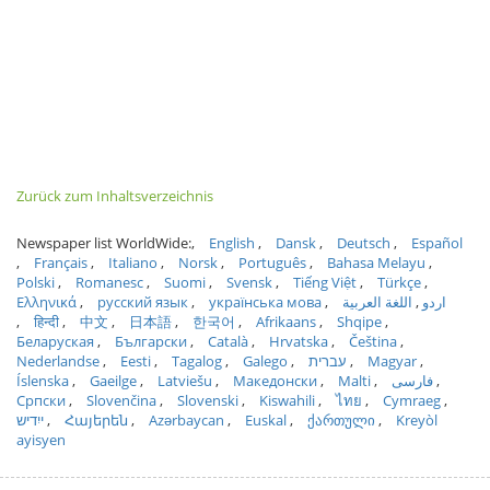
Zurück zum Inhaltsverzeichnis
Newspaper list WorldWide:
English
Dansk
Deutsch
Español
Français
Italiano
Norsk
Português
Bahasa Melayu
Polski
Romanesc
Suomi
Svensk
Tiếng Việt
Türkçe
Ελληνικά
русский язык
українська мова
اللغة العربية
اردو
हिन्दी
中文
日本語
한국어
Afrikaans
Shqipe
Беларуская
Български
Català
Hrvatska
Čeština
Nederlandse
Eesti
Tagalog
Galego
עברית
Magyar
Íslenska
Gaeilge
Latviešu
Македонски
Malti
فارسی
Српски
Slovenčina
Slovenski
Kiswahili
ไทย
Cymraeg
ייִדיש
Հայերեն
Azərbaycan
Euskal
ქართული
Kreyòl
ayisyen