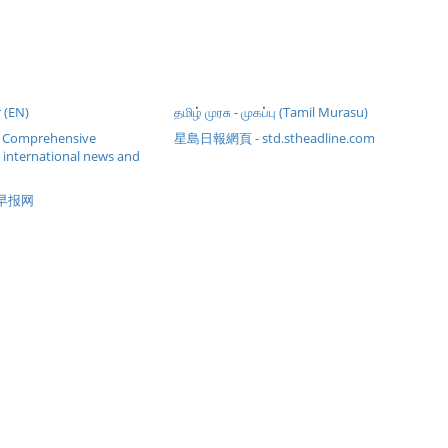
 (EN)
தமிழ் முரசு - முகப்பு (Tamil Murasu)
- Comprehensive
星島日報網頁 - std.stheadline.com
 international news and
合早报网