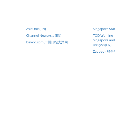
AsiaOne (EN)
Singapore Star
Channel NewsAsia (EN)
TODAYonline 
Singapore and
Dayoo.com 广州日报大洋网
analysis(EN)
Zaobao - 联