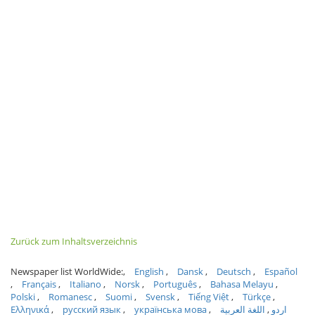
Zurück zum Inhaltsverzeichnis
Newspaper list WorldWide:
English
Dansk
Deutsch
Español
Français
Italiano
Norsk
Português
Bahasa Melayu
Polski
Romanesc
Suomi
Svensk
Tiếng Việt
Türkçe
Ελληνικά
русский язык
українська мова
اللغة العربية
اردو