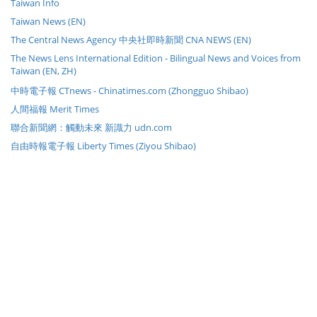
Taiwan Info
Taiwan News (EN)
The Central News Agency 中央社即時新聞 CNA NEWS (EN)
The News Lens International Edition - Bilingual News and Voices from
Taiwan (EN, ZH)
中時電子報 CTnews - Chinatimes.com (Zhongguo Shibao)
人間福報 Merit Times
聯合新聞網：觸動未來 新識力 udn.com
自由時報電子報 Liberty Times (Ziyou Shibao)