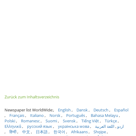
Zurück zum Inhaltsverzeichnis
Newspaper list WorldWide:
English
Dansk
Deutsch
Español
Français
Italiano
Norsk
Português
Bahasa Melayu
Polski
Romanesc
Suomi
Svensk
Tiếng Việt
Türkçe
Ελληνικά
русский язык
українська мова
اللغة العربية
اردو
हिन्दी
中文
日本語
한국어
Afrikaans
Shqipe