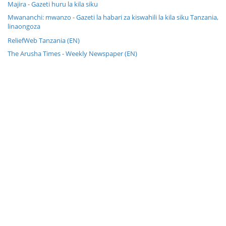
Majira - Gazeti huru la kila siku
Mwananchi: mwanzo - Gazeti la habari za kiswahili la kila siku Tanzania,
linaongoza
ReliefWeb Tanzania (EN)
The Arusha Times - Weekly Newspaper (EN)