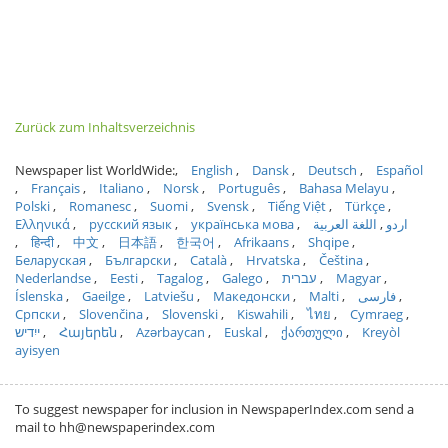
Zurück zum Inhaltsverzeichnis
Newspaper list WorldWide:
English
Dansk
Deutsch
Español
Français
Italiano
Norsk
Português
Bahasa Melayu
Polski
Romanesc
Suomi
Svensk
Tiếng Việt
Türkçe
Ελληνικά
русский язык
українська мова
اللغة العربية
اردو
हिन्दी
中文
日本語
한국어
Afrikaans
Shqipe
Беларуская
Български
Català
Hrvatska
Čeština
Nederlandse
Eesti
Tagalog
Galego
עברית
Magyar
Íslenska
Gaeilge
Latviešu
Македонски
Malti
فارسی
Српски
Slovenčina
Slovenski
Kiswahili
ไทย
Cymraeg
ייִדיש
Հայերեն
Azərbaycan
Euskal
ქართული
Kreyòl
ayisyen
To suggest newspaper for inclusion in NewspaperIndex.com send a
mail to hh@newspaperindex.com