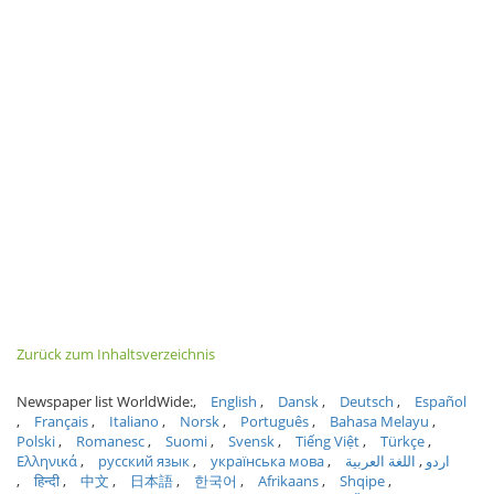
Zurück zum Inhaltsverzeichnis
Newspaper list WorldWide:
English
Dansk
Deutsch
Español
Français
Italiano
Norsk
Português
Bahasa Melayu
Polski
Romanesc
Suomi
Svensk
Tiếng Việt
Türkçe
Ελληνικά
русский язык
українська мова
اللغة العربية
اردو
हिन्दी
中文
日本語
한국어
Afrikaans
Shqipe