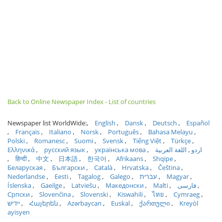
Back to Online Newspaper Index - List of countries
Newspaper list WorldWide:
English
Dansk
Deutsch
Español
Français
Italiano
Norsk
Português
Bahasa Melayu
Polski
Romanesc
Suomi
Svensk
Tiếng Việt
Türkçe
Ελληνικά
русский язык
українська мова
اللغة العربية
اردو
हिन्दी
中文
日本語
한국어
Afrikaans
Shqipe
Беларуская
Български
Català
Hrvatska
Čeština
Nederlandse
Eesti
Tagalog
Galego
עברית
Magyar
Íslenska
Gaeilge
Latviešu
Македонски
Malti
فارسی
Српски
Slovenčina
Slovenski
Kiswahili
ไทย
Cymraeg
ייִדיש
Հայերեն
Azərbaycan
Euskal
ქართული
Kreyòl
ayisyen