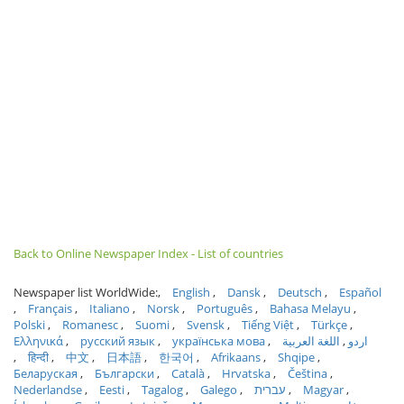
Back to Online Newspaper Index - List of countries
Newspaper list WorldWide:
English
Dansk
Deutsch
Español
Français
Italiano
Norsk
Português
Bahasa Melayu
Polski
Romanesc
Suomi
Svensk
Tiếng Việt
Türkçe
Ελληνικά
русский язык
українська мова
اللغة العربية
اردو
हिन्दी
中文
日本語
한국어
Afrikaans
Shqipe
Беларуская
Български
Català
Hrvatska
Čeština
Nederlandse
Eesti
Tagalog
Galego
עברית
Magyar