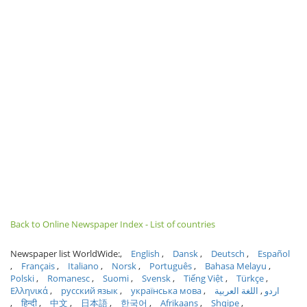
Back to Online Newspaper Index - List of countries
Newspaper list WorldWide:
English
Dansk
Deutsch
Español
Français
Italiano
Norsk
Português
Bahasa Melayu
Polski
Romanesc
Suomi
Svensk
Tiếng Việt
Türkçe
Ελληνικά
русский язык
українська мова
اللغة العربية
اردو
हिन्दी
中文
日本語
한국어
Afrikaans
Shqipe