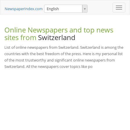
Toggle
NewspaperIndex.com
English
naviga
Online Newspapers and top news
sites from
Switzerland
List of online newspapers from Switzerland. Switzerland is among the
countries with the best freedom of the press. Here is my personal list
of the most trustworthy and significant online newspapers from
Switzerland. All the newspapers cover topics like po