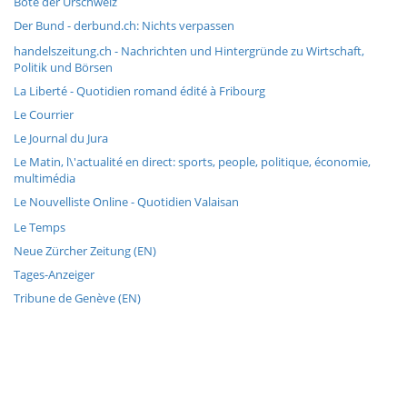
Bote der Urschweiz
Der Bund - derbund.ch: Nichts verpassen
handelszeitung.ch - Nachrichten und Hintergründe zu Wirtschaft,
Politik und Börsen
La Liberté - Quotidien romand édité à Fribourg
Le Courrier
Le Journal du Jura
Le Matin, l\'actualité en direct: sports, people, politique, économie,
multimédia
Le Nouvelliste Online - Quotidien Valaisan
Le Temps
Neue Zürcher Zeitung (EN)
Tages-Anzeiger
Tribune de Genève (EN)