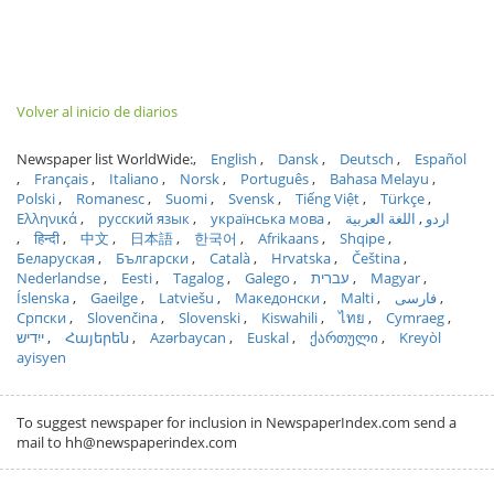
Volver al inicio de diarios
Newspaper list WorldWide:
English
Dansk
Deutsch
Español
Français
Italiano
Norsk
Português
Bahasa Melayu
Polski
Romanesc
Suomi
Svensk
Tiếng Việt
Türkçe
Ελληνικά
русский язык
українська мова
اللغة العربية
اردو
हिन्दी
中文
日本語
한국어
Afrikaans
Shqipe
Беларуская
Български
Català
Hrvatska
Čeština
Nederlandse
Eesti
Tagalog
Galego
עברית
Magyar
Íslenska
Gaeilge
Latviešu
Македонски
Malti
فارسی
Српски
Slovenčina
Slovenski
Kiswahili
ไทย
Cymraeg
ייִדיש
Հայերեն
Azərbaycan
Euskal
ქართული
Kreyòl
ayisyen
To suggest newspaper for inclusion in NewspaperIndex.com send a
mail to hh@newspaperindex.com